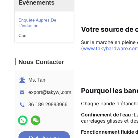
Événements
Enquête Auprès De
L'industrie
Votre source de 
Cas
Sur le marché en pleine 
(
www.takyhardware.co
Nous Contacter
Ms. Tan
Pourquoi les ban
export@takywj.com
Chaque bande d'étanchéi
86-189-29893966
Confinement de l'eau :
L
carrelages glissés et d
Fonctionnement fluide de
Contactez-nous