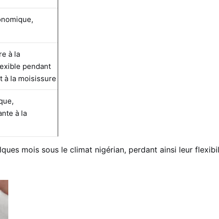
conomique,
e à la
lexible pendant
t à la moisissure
que,
nte à la
ques mois sous le climat nigérian, perdant ainsi leur flexib