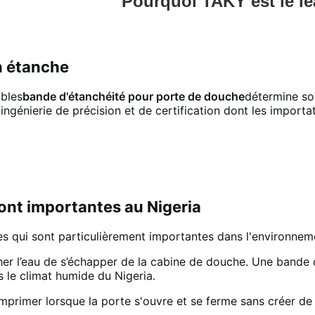
Pourquoi TAKY est le le
n étanche
mbles
bande d'étanchéité pour porte de douche
détermine sou
'ingénierie de précision et de certification dont les impor
ont importantes au Nigeria
es qui sont particulièrement importantes dans l'environnem
r l’eau de s’échapper de la cabine de douche. Une bande d'é
le climat humide du Nigeria.
omprimer lorsque la porte s'ouvre et se ferme sans créer d