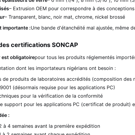
s épaisseurs de verre
– 6 mm (1/4"), 8 mm (5/16"), 10 mm (3
isés
– Extrusion OEM pour correspondre à des conceptions 
ur
– Transparent, blanc, noir mat, chrome, nickel brossé
t importante :
Une bande d'étanchéité mal ajustée, même de 
 des certifications SONCAP
est obligatoire
pour tous les produits réglementés importés
ation dont les importateurs nigérians ont besoin :
 de produits de laboratoires accrédités (composition des mat
 9001 (désormais requise pour les applications PC)
chniques pour la vérification de la conformité
 support pour les applications PC (certificat de produit) 
ée :
 2 à 4 semaines avant la première expédition
 1 à 2 semaines avant chaque expédition