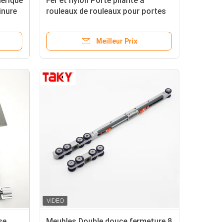
érique
Fer et nylon Porte pliante à
inure
rouleaux de rouleaux pour portes
uleaux
coulissantes 8.5cm*11cm
Meilleur Prix
se
Meubles Double douce fermeture 8