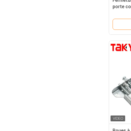
Fermetur
porte co
pour me
Roues à 