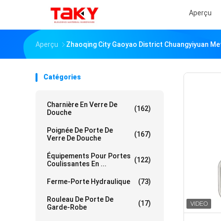
Aperçu
Aperçu
Zhaoqing City Gaoyao District Chuangyiyuan Met
Catégories
Charnière En Verre De
(162)
Douche
Poignée De Porte De
(167)
Verre De Douche
Équipements Pour Portes
(122)
Coulissantes En ...
Ferme-Porte Hydraulique
(73)
Rouleau De Porte De
(17)
Garde-Robe