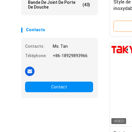
Style de
Bande De Joint De Porte
(43)
De Douche
inoxydab
poignée 
poignée 
Contacts
Contacts:
Ms. Tan
Téléphone:
+86-18929893966
Contact