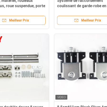
 matériel, rouleaux
Système de raccordement
s, roue suspendue, porte
coulissant de garde-robe en
les
en acier zinc plaqué pour les
besoins du client
Meilleur Prix
Meilleur Prix