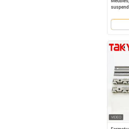
Meubles,
suspendu
de meub