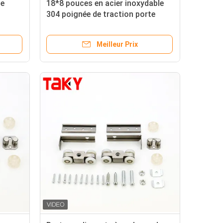
he
18*8 pouces en acier inoxydable
304 poignée de traction porte
coulissante en verre poignée de
douche pour salle de bain moderne
Meilleur Prix