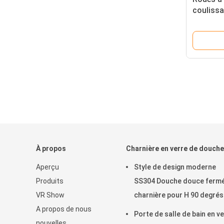
coulissa
pour me
À propos
Charnière en verre de douche
Aperçu
Style de design moderne
Produits
SS304 Douche douce ferm
VR Show
charnière pour H 90 degrés
A propos de nous
Porte en verre de salle de 
Porte de salle de bain en v
nouvelles