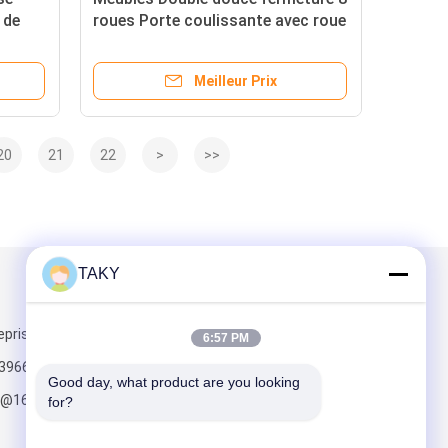
 de
roues Porte coulissante avec roue
tion
traditionnelle contemporaine
Meilleur Prix
20
21
22
>
>>
TAKY
Mail nous
eprise:
6:57 PM
3966
Good day, what product are you looking 
6@163.com
for?