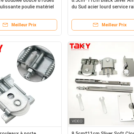
e doublée douce 8 roues
8.5cm*11cm Black Sliver Am
ulissante poulie matériel
du Sud acier lourd service ra
ubles modernes armoire
porte coulissante roue à ro
Meilleur Prix
Meilleur Prix
rouleaux à porte
8.5cm*11cm Sliver Soft Clo