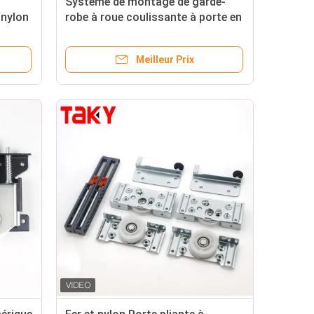
Système de montage de garde-
 nylon
robe à roue coulissante à porte en
bois avec tranche et taille
8,5cm*11cm
Meilleur Prix