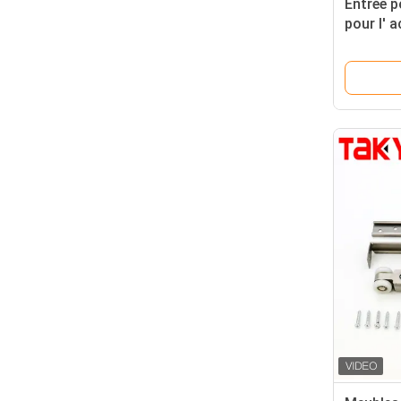
Entrée p
pour l' 
douche c