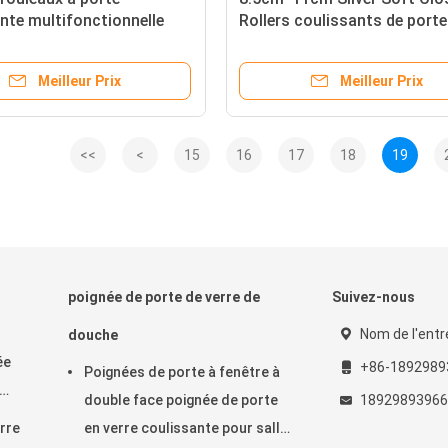
nte multifonctionnelle
Rollers coulissants de porte
ubles de design moderne
garde-robe pour une installa
facile
Meilleur Prix
Meilleur Prix
<<
<
15
16
17
18
19
poignée de porte de verre de
Suivez-nous
Nom de l'entr
douche
ée
+86-1892989
Poignées de porte à fenêtre à
double face poignée de porte
1892989396
bain
erre
en verre coulissante pour salle