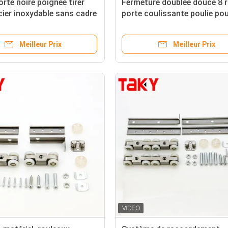
orte noire poignée tirer
Fermeture doublée douce 8 
acier inoxydable sans cadre
porte coulissante poulie pou
oulissante porte en verre
glissement silencieux et liss
garde-robe
Meilleur Prix
Meilleur Prix