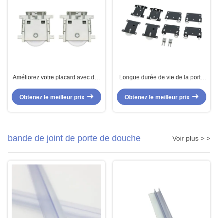
Améliorez votre placard avec des
Longue durée de vie de la porte
rouleaux tampons de porte
coulissante en aluminium et
coulissante de 1,5 mm silencieux
roues pour le montage du
Obtenez le meilleur prix
Obtenez le meilleur prix
et robustes
matériel de garde-robe moderne
bande de joint de porte de douche
Voir plus > >