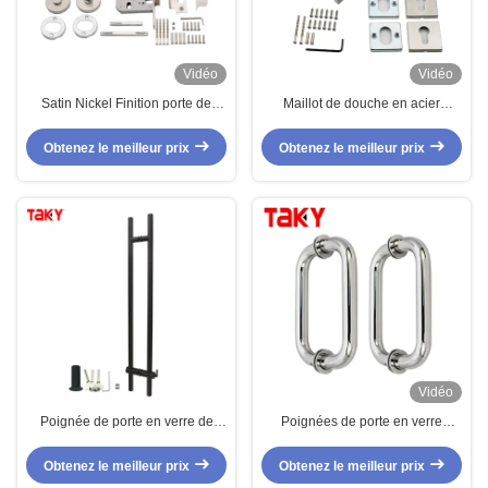
Vidéo
Vidéo
Satin Nickel Finition porte de
Maillot de douche en acier
douche en verre poignée avec
inoxydable à la mode
304 acier inoxydable poignée
Obtenez le meilleur prix
Obtenez le meilleur prix
tubulaire ensemble de
verrouillage et le noyau de
verrouillage de niveau C
Vidéo
Poignée de porte en verre de
Poignées de porte en verre
type H en acier inoxydable de
personnalisées, vente en gros
style moderne pour douche et
d'usine, en acier inoxydable 304,
Obtenez le meilleur prix
Obtenez le meilleur prix
usage domestique
pour salle de bains et douche,