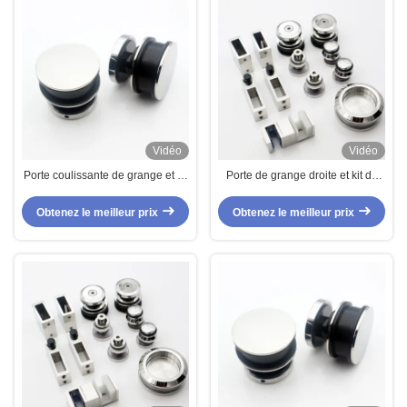
Vidéo
Vidéo
Porte coulissante de grange et kit
Porte de grange droite et kit de
de matériel en finition tache /
matériel pour la compétition dans
miroir / polonais pour un style
le style de conception moderne
Obtenez le meilleur prix
Obtenez le meilleur prix
ouvert