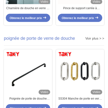
Vidéo
Vidéo
Charnière de douche en verre en
Pince de support carrée à
acier inoxydable 304 avec
Installation facile, pince à verre
ouverture à 135 degrés pour
en forme de D, charnière noire à
Obtenez le meilleur prix
Obtenez le meilleur prix
verre de 8 à 12 mm d'épaisseur
dos plat
poignée de porte de verre de douche
Voir plus > >
Vidéo
Vidéo
Poignée de porte de douche
SS304 Manche de porte en verre
moderne en verre SS304 en acier
de douche en acier inoxydable
inoxydable avec finition noire
avec 203*203*19*1,0 mm de