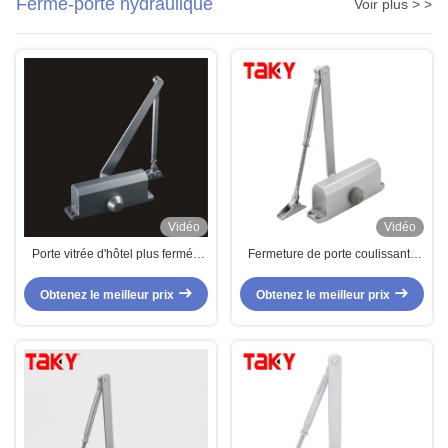
Ferme-porte hydraulique
Voir plus > >
Vidéo
Vidéo
Porte vitrée d'hôtel plus fermée
Fermeture de porte coulissante
pour la température -40 degrés-
automatique en alliage
80 degrés et longue durée de vie
d'aluminium avec technologie de
Obtenez le meilleur prix
Obtenez le meilleur prix
capteur