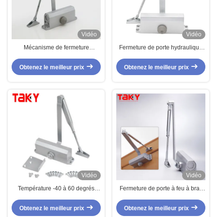
Vidéo
Vidéo
Mécanisme de fermeture
Fermeture de porte hydraulique
automatique de porte cachée
sûre et durable pour les portes
pour les portes d'hôtel en
commerciales supérieures de
Obtenez le meilleur prix
Obtenez le meilleur prix
aluminium Fermeture hydraulique
moins de 1050 mm
Vidéo
Vidéo
Température -40 à 60 degrés
Fermeture de porte à feu à bras
Fermeture de porte hydraulique
coulissant pour verrouillage Max
lourde avec installation facile
Poids de porte 65-85kg Finition
Obtenez le meilleur prix
Obtenez le meilleur prix
en argent peint à la peinture par