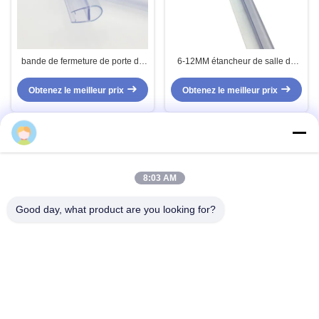
bande de fermeture de porte de
6-12MM étancheur de salle de
douche en verre trempé sans
douche en PVC transparent
cadre de 6 à 12 mm avec joints
étancheur de salle de bain
Obtenez le meilleur prix
Obtenez le meilleur prix
en PVC imperméables
étancheur pour porte en verre
TAKY
Contact rapide
8:03 AM
Adresse
Good day, what product are you looking for?
Nom de l'entreprise:
Télégramme
86-189-29893966
E-mail