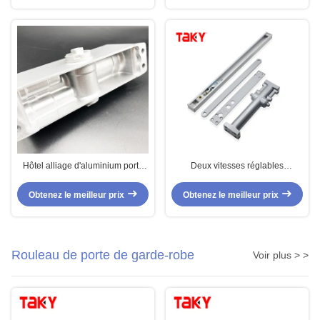
pulvérisation
Hôtel alliage d'aluminium porte
Deux vitesses réglables
coulissante automatique Ferme
Fermeture de porte cachée Tenir
Porte Automatique
ouverte Mouvement silencieux
Obtenez le meilleur prix
Obtenez le meilleur prix
pour le poids maximal de la porte
60-85kg
Rouleau de porte de garde-robe
Voir plus > >