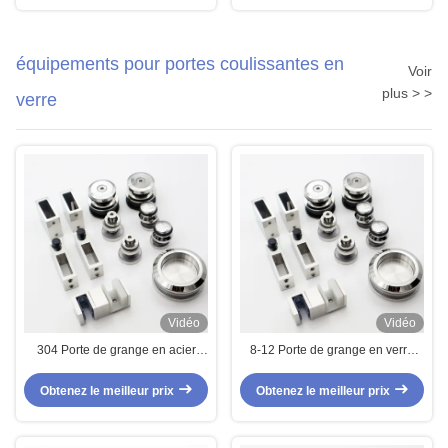
poignée de traction
équipements pour portes coulissantes en
Voir
plus > >
verre
Vidéo
Vidéo
304 Porte de grange en acier
8-12 Porte de grange en verre
inoxydable et kit de matériel pour
épais et kit de matériel en acier
les autres installations en
inoxydable 304
Obtenez le meilleur prix
Obtenez le meilleur prix
matériau de plateau