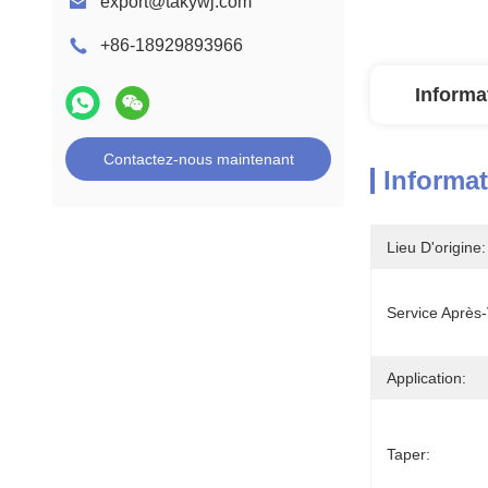
export@takywj.com
+86-18929893966
Informa
Contactez-nous maintenant
Informat
Lieu D'origine:
Service Après-
Application:
Taper: