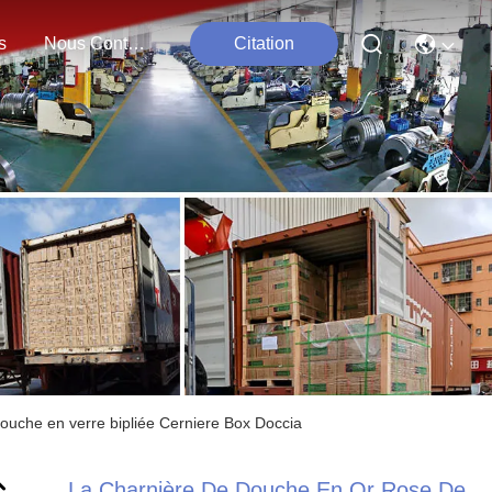
s
Nous Contacter
Citation
ouche en verre bipliée Cerniere Box Doccia
La Charnière De Douche En Or Rose De