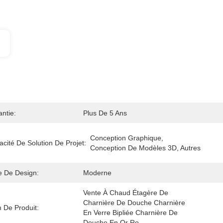
ntie:
Plus De 5 Ans
Conception Graphique, 
cité De Solution De Projet:
Conception De Modèles 3D, Autres
e De Design:
Moderne
Vente À Chaud Étagère De 
Charnière De Douche Charnière 
 De Produit:
En Verre Bipliée Charnière De 
Douche En Or Ro