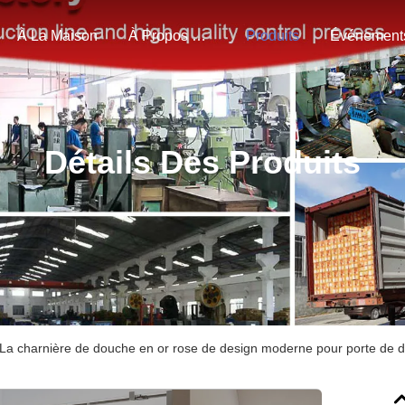
À La Maison
À Propos De Nous
Produits
Événement
Détails Des Produits
La charnière de douche en or rose de design moderne pour porte de d