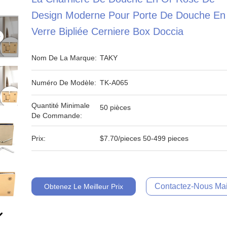
Design Moderne Pour Porte De Douche En
Verre Bipliée Cerniere Box Doccia
Nom De La Marque:
TAKY
Numéro De Modèle:
TK-A065
Quantité Minimale
50 pièces
De Commande:
Prix:
$7.70/pieces 50-499 pieces
Contactez-Nous Mai
Obtenez Le Meilleur Prix