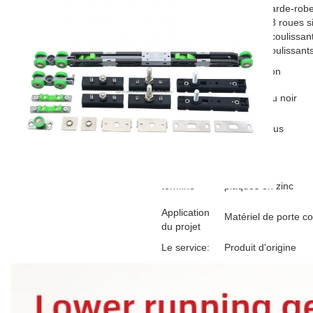
Porte de garde-rob
Nom du
fermeture 8 roues 
produit
fermeture coulissan
rouleaux coulissant
Matériel
acier + nylon
Couleur
bleu zinc ou noir
le
50 kg ou plus
chargement
caractéristique
voix basse
terminé
plaqués en zinc
Application
Matériel de porte co
du projet
Le service:
Produit d'origine