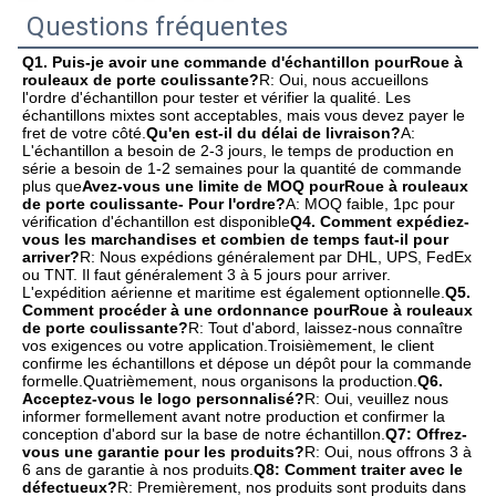
Questions fréquentes
Q1. Puis-je avoir une commande d'échantillon pour
Roue à 
rouleaux de porte coulissante
?
R: Oui, nous accueillons 
l'ordre d'échantillon pour tester et vérifier la qualité. Les 
échantillons mixtes sont acceptables, mais vous devez payer le 
fret de votre côté.
Qu'en est-il du délai de livraison?
A: 
L'échantillon a besoin de 2-3 jours, le temps de production en 
série a besoin de 1-2 semaines pour la quantité de commande 
plus que
Avez-vous une limite de MOQ pour
Roue à rouleaux 
de porte coulissante
- Pour l'ordre?
A: MOQ faible, 1pc pour 
vérification d'échantillon est disponible
Q4. Comment expédiez-
vous les marchandises et combien de temps faut-il pour 
arriver?
R: Nous expédions généralement par DHL, UPS, FedEx 
ou TNT. Il faut généralement 3 à 5 jours pour arriver. 
L'expédition aérienne et maritime est également optionnelle.
Q5. 
Comment procéder à une ordonnance pour
Roue à rouleaux 
de porte coulissante
?
R: Tout d'abord, laissez-nous connaître 
vos exigences ou votre application.Troisièmement, le client 
confirme les échantillons et dépose un dépôt pour la commande 
formelle.Quatrièmement, nous organisons la production.
Q6. 
Acceptez-vous le logo personnalisé?
R: Oui, veuillez nous 
informer formellement avant notre production et confirmer la 
conception d'abord sur la base de notre échantillon.
Q7: Offrez-
vous une garantie pour les produits?
R: Oui, nous offrons 3 à 
6 ans de garantie à nos produits.
Q8: Comment traiter avec le 
défectueux?
R: Premièrement, nos produits sont produits dans 