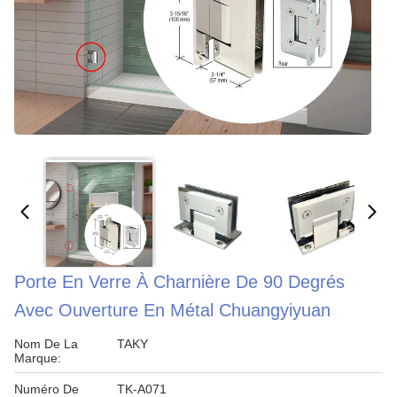
Porte En Verre À Charnière De 90 Degrés
Avec Ouverture En Métal Chuangyiyuan
Nom De La
TAKY
Marque:
Numéro De
TK-A071