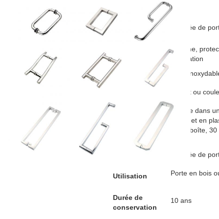
Informations générales
Nom du
Poignée de por
produit
Chrome, protec
Finition
l'oxydation
Matériau
Acier inoxydab
Couleur
Argent ou coul
1 pièce dans un
1 sachet en pla
Emballage
petite boîte, 3
carton
Application
Poignée de port
Porte en bois o
Utilisation
Durée de
10 ans
conservation