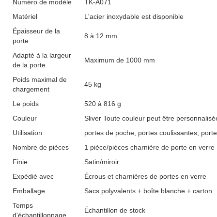
Numéro de modèle
TK-A071
Matériel
L'acier inoxydable est disponible
Épaisseur de la
8 à 12 mm
porte
Adapté à la largeur
Maximum de 1000 mm
de la porte
Poids maximal de
45 kg
chargement
Le poids
520 à 816 g
Couleur
Sliver Toute couleur peut être personnalisé
Utilisation
portes de poche, portes coulissantes, port
Nombre de pièces
1 pièce/pièces charnière de porte en verre
Finie
Satin/miroir
Expédié avec
Écrous et charnières de portes en verre
Emballage
Sacs polyvalents + boîte blanche + carton
Temps
Échantillon de stock
d'échantillonnage