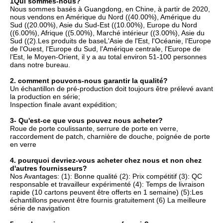
1Qui sommes-nous?
Nous sommes basés à Guangdong, en Chine, à partir de 2020, 
nous vendons en Amérique du Nord ((40.00%), Amérique du 
Sud ((20.00%), Asie du Sud-Est ((10.00%), Europe du Nord 
((6.00%), Afrique ((5.00%), Marché intérieur ((3.00%), Asie du 
Sud ((2).Les produits de baseL'Asie de l'Est, l'Océanie, l'Europe 
de l'Ouest, l'Europe du Sud, l'Amérique centrale, l'Europe de 
l'Est, le Moyen-Orient, il y a au total environ 51-100 personnes 
dans notre bureau.
2. comment pouvons-nous garantir la qualité?
Un échantillon de pré-production doit toujours être prélevé avant 
la production en série;
Inspection finale avant expédition;
3- Qu'est-ce que vous pouvez nous acheter?
Roue de porte coulissante, serrure de porte en verre, 
raccordement de patch, charnière de douche, poignée de porte 
en verre
4. pourquoi devriez-vous acheter chez nous et non chez 
d'autres fournisseurs?
Nos Avantages: (1): Bonne qualité (2): Prix compétitif (3): QC 
responsable et travailleur expérimenté (4): Temps de livraison 
rapide (10 cartons peuvent être offerts en 1 semaine) (5):Les 
échantillons peuvent être fournis gratuitement (6) La meilleure 
série de navigation