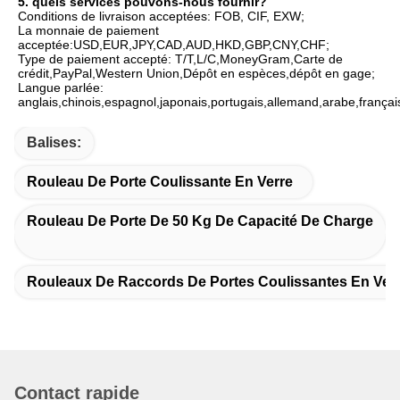
5. quels services pouvons-nous fournir?
Conditions de livraison acceptées: FOB, CIF, EXW;
La monnaie de paiement 
acceptée:USD,EUR,JPY,CAD,AUD,HKD,GBP,CNY,CHF;
Type de paiement accepté: T/T,L/C,MoneyGram,Carte de 
crédit,PayPal,Western Union,Dépôt en espèces,dépôt en gage;
Langue parlée: 
anglais,chinois,espagnol,japonais,portugais,allemand,arabe,françai
Balises:
Rouleau De Porte Coulissante En Verre
Rouleau De Porte De 50 Kg De Capacité De Charge
Rouleaux De Raccords De Portes Coulissantes En Ver
Contact rapide