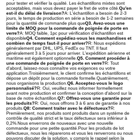
pour tester et vérifier la qualité. Les échantillons mixtes sont 
acceptables, mais vous devez payer le fret de votre côté.
Qu'en 
est-il du délai de livraison?
A: L'échantillon a besoin de 2-3 
jours, le temps de production en série a besoin de 1-2 semaines 
pour la quantité de commande plus que
Q3. Avez-vous une 
limite de MOQ pour la commande de poignée de porte en 
verre?
A: MOQ faible, 1pc pour vérification d'échantillon est 
disponible
Q4. Comment expédiez-vous les marchandises et 
combien de temps faut-il pour arriver?
R: Nous expédions 
généralement par DHL, UPS, FedEx ou TNT. Il faut 
généralement 3 à 5 jours pour arriver. L'expédition aérienne et 
maritime est également optionnelle.
Q5. Comment procéder à 
une commande de poignée de porte en verre?
R: Tout 
d'abord, laissez-nous connaître vos exigences ou votre 
application.Troisièmement, le client confirme les échantillons et 
dépose un dépôt pour la commande formelle.Quatrièmement, 
nous organisons la production.
Q6. Acceptez-vous le logo 
personnalisé?
R: Oui, veuillez nous informer formellement 
avant notre production et confirmer la conception d'abord sur la 
base de notre échantillon.
Q7: Offrez-vous une garantie pour 
les produits?
R: Oui, nous offrons 3 à 6 ans de garantie à nos 
produits.
Q8: Comment traiter avec le défectueux?
R: 
Premièrement, nos produits sont produits dans un système de 
contrôle de qualité strict et le taux défectueux sera inférieur à 
0,2%.Nous enverrons de nouveaux avec une nouvelle 
commande pour une petite quantité.Pour les produits de lot 
défectueux, nous les réparerons et vous les renverrons ou nous 
pouvons discuter de la solution, y compris le rappel selon la 