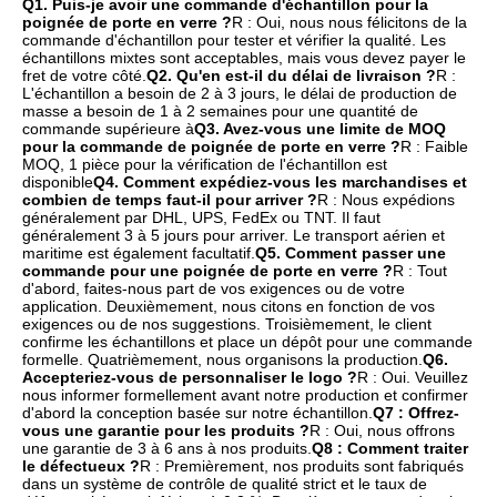
Q1. Puis-je avoir une commande d'échantillon pour la 
poignée de porte en verre ?
R : Oui, nous nous félicitons de la 
commande d'échantillon pour tester et vérifier la qualité. Les 
échantillons mixtes sont acceptables, mais vous devez payer le 
fret de votre côté.
Q2. Qu'en est-il du délai de livraison ?
R : 
L'échantillon a besoin de 2 à 3 jours, le délai de production de 
masse a besoin de 1 à 2 semaines pour une quantité de 
commande supérieure à
Q3. Avez-vous une limite de MOQ 
pour la commande de poignée de porte en verre ?
R : Faible 
MOQ, 1 pièce pour la vérification de l'échantillon est 
disponible
Q4. Comment expédiez-vous les marchandises et 
combien de temps faut-il pour arriver ?
R : Nous expédions 
généralement par DHL, UPS, FedEx ou TNT. Il faut 
généralement 3 à 5 jours pour arriver. Le transport aérien et 
maritime est également facultatif.
Q5. Comment passer une 
commande pour une poignée de porte en verre ?
R : Tout 
d'abord, faites-nous part de vos exigences ou de votre 
application. Deuxièmement, nous citons en fonction de vos 
exigences ou de nos suggestions. Troisièmement, le client 
confirme les échantillons et place un dépôt pour une commande 
formelle. Quatrièmement, nous organisons la production.
Q6. 
Accepteriez-vous de personnaliser le logo ?
R : Oui. Veuillez 
nous informer formellement avant notre production et confirmer 
d'abord la conception basée sur notre échantillon.
Q7 : Offrez-
vous une garantie pour les produits ?
R : Oui, nous offrons 
une garantie de 3 à 6 ans à nos produits.
Q8 : Comment traiter 
le défectueux ?
R : Premièrement, nos produits sont fabriqués 
dans un système de contrôle de qualité strict et le taux de 