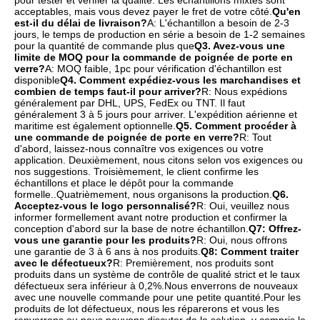
pour tester et vérifier la qualité. Les échantillons mixtes sont 
acceptables, mais vous devez payer le fret de votre côté.
Qu'en 
est-il du délai de livraison?
A: L'échantillon a besoin de 2-3 
jours, le temps de production en série a besoin de 1-2 semaines 
pour la quantité de commande plus que
Q3. Avez-vous une 
limite de MOQ pour la commande de poignée de porte en 
verre?
A: MOQ faible, 1pc pour vérification d'échantillon est 
disponible
Q4. Comment expédiez-vous les marchandises et 
combien de temps faut-il pour arriver?
R: Nous expédions 
généralement par DHL, UPS, FedEx ou TNT. Il faut 
généralement 3 à 5 jours pour arriver. L'expédition aérienne et 
maritime est également optionnelle.
Q5. Comment procéder à 
une commande de poignée de porte en verre?
R: Tout 
d'abord, laissez-nous connaître vos exigences ou votre 
application. Deuxièmement, nous citons selon vos exigences ou 
nos suggestions. Troisièmement, le client confirme les 
échantillons et place le dépôt pour la commande 
formelle..Quatrièmement, nous organisons la production.
Q6. 
Acceptez-vous le logo personnalisé?
R: Oui, veuillez nous 
informer formellement avant notre production et confirmer la 
conception d'abord sur la base de notre échantillon.
Q7: Offrez-
vous une garantie pour les produits?
R: Oui, nous offrons 
une garantie de 3 à 6 ans à nos produits.
Q8: Comment traiter 
avec le défectueux?
R: Premièrement, nos produits sont 
produits dans un système de contrôle de qualité strict et le taux 
défectueux sera inférieur à 0,2%.Nous enverrons de nouveaux 
avec une nouvelle commande pour une petite quantité.Pour les 
produits de lot défectueux, nous les réparerons et vous les 