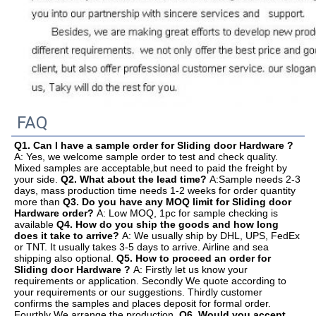
FAQ
Q1. Can I have a sample order for Sliding door Hardware ? 
A: Yes, we welcome sample order to test and check quality. 
Mixed samples are acceptable,but need to paid the freight by 
your side. 
Q2. What about the lead time? 
A:Sample needs 2-3 
days, mass production time needs 1-2 weeks for order quantity 
more than 
Q3. Do you have any MOQ limit for Sliding door 
Hardware order? 
A: Low MOQ, 1pc for sample checking is 
available 
Q4. How do you ship the goods and how long 
does it take to arrive? 
A: We usually ship by DHL, UPS, FedEx 
or TNT. It usually takes 3-5 days to arrive. Airline and sea 
shipping also optional. 
Q5. How to proceed an order for 
Sliding door Hardware ? 
A: Firstly let us know your 
requirements or application. Secondly We quote according to 
your requirements or our suggestions. Thirdly customer 
confirms the samples and places deposit for formal order. 
Fourthly We arrange the production. 
Q6. Would you accept 