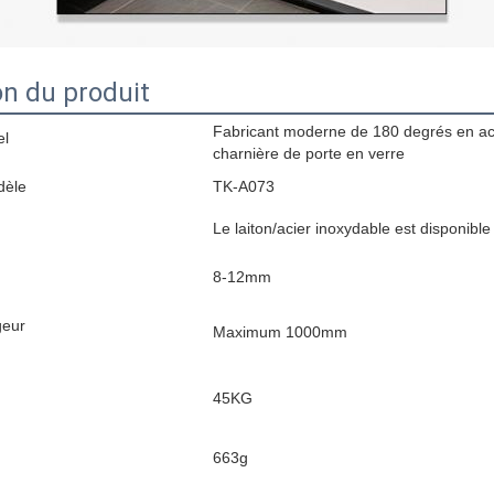
on du produit
Fabricant moderne de 180 degrés en aci
el
charnière de porte en verre
dèle
TK-A073
Le laiton/acier inoxydable est disponible
8-12mm
geur
Maximum 1000mm
45KG
663g