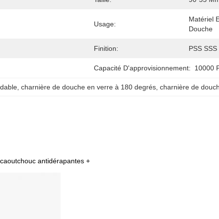
Matériel 
Usage:
Douche
Finition:
PSS SSS
Capacité D'approvisionnement:
10000 P
ydable
, 
charnière de douche en verre à 180 degrés
, 
charnière de douch
de caoutchouc antidérapantes +