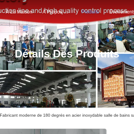
À La Maison
À Propos De Nous
Produits
Événement
Détails Des Produits
Fabricant moderne de 180 degrés en acier inoxydable salle de bains s