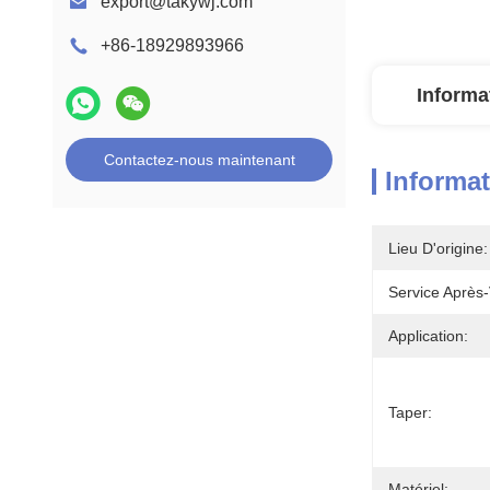
export@takywj.com
+86-18929893966
Informa
Contactez-nous maintenant
Informat
Lieu D'origine:
Service Après-
Application:
Taper:
Matériel: