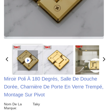
Miroir Poli À 180 Degrés, Salle De Douche
Dorée, Charnière De Porte En Verre Trempé,
Montage Sur Pivot
Nom De La
Taky
Marque: