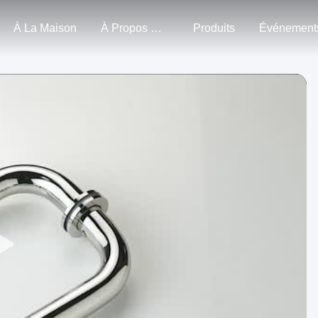
À La Maison
À Propos De Nous
Produits
Événement