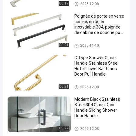
poignée de porte de verre de do
00:17
2025-12-08
uche
Poignée de porte en verre
carrée, en acier
inoxydable 304, poignée
de cabine de douche pour
porte en verre trempé
poignée de porte de verre de do
00:21
2025-11-10
uche
G Type Shower Glass
Handle Stainless Steel
Hotel Towel Bar Glass
Door Pull Handle
poignée de porte de verre de do
00:21
2025-12-08
uche
Modern Black Stainless
Steel 304 Glass Door
Handle Sliding Shower
Door Handle
poignée de porte de verre de do
00:22
2025-12-08
uche