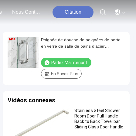
s
Nous Contacter
Citation
Poignée de douche de poignées de porte
en verre de salle de bains d'acier
inoxydable du style 304 d'hôtel
Parlez Maintenant.
En Savoir Plus
Vidéos connexes
Stainless Steel Shower
Room Door Pull Handle
Back to Back Towel bar
Sliding Glass Door Handle